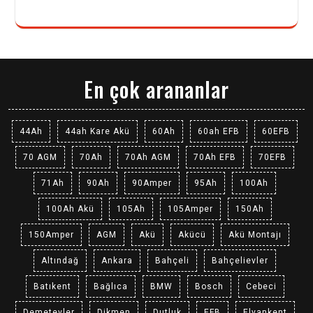
En çok arananlar
44Ah
44ah Kare Akü
60Ah
60ah EFB
60EFB
70 AGM
70Ah
70Ah AGM
70Ah EFB
70EFB
71Ah
90Ah
90Amper
95Ah
100Ah
100Ah Akü
105Ah
105Amper
150Ah
150Amper
AGM
Akü
Akücü
Akü Montajı
Altındağ
Ankara
Bahçeli
Bahçelievler
Batıkent
Bağlıca
BMW
Bosch
Cebeci
Demetevler
Dikmen
Dutluk
EFB
Elvankent