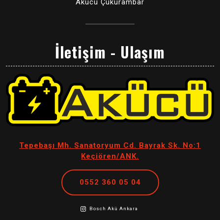
Akücü Çukurambar
İletişim - Ulaşım
Tepebaşı Mh. Sanatoryum Cd. Bayrak Sk. No:1
Keçiören/ANK.
0552 360 05 04
Bosch Akü Ankara