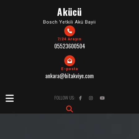
Skip
Akücü
to
content
Bosch Yetkili Akü Bayii
7/24 Arayın
05523600504
E-posta
ankara@bitakviye.com
Open
FOLLOW US:
Button