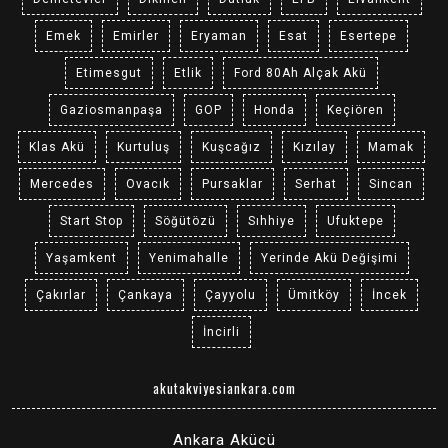
Emek
Emirler
Eryaman
Esat
Esertepe
Etimesgut
Etlik
Ford 80Ah Alçak Akü
Gaziosmanpaşa
GOP
Honda
Keçiören
Klas Akü
Kurtuluş
Kuşcağız
Kızılay
Mamak
Mercedes
Ovacık
Pursaklar
Serhat
Sincan
Start Stop
Söğütözü
Sıhhiye
Ufuktepe
Yaşamkent
Yenimahalle
Yerinde Akü Değişimi
Çakırlar
Çankaya
Çayyolu
Ümitköy
İncek
İncirli
akutakviyesiankara.com
Ankara Akücü